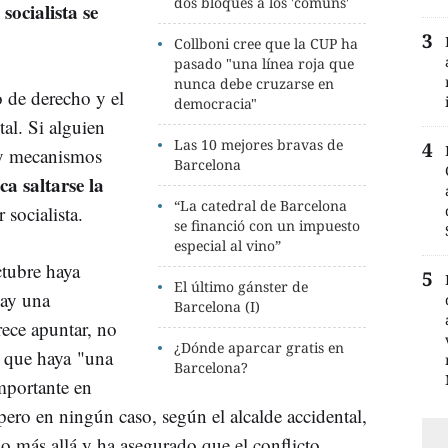
dos bloques a los 'comuns'
socialista se
Collboni cree que la CUP ha
pasado "una línea roja que
nunca debe cruzarse en
 de derecho y el
democracia"
al. Si alguien
Las 10 mejores bravas de
ay mecanismos
Barcelona
a saltarse la
“La catedral de Barcelona
r socialista.
se financió con un impuesto
especial al vino”
ctubre haya
El último gánster de
hay una
Barcelona (I)
rece apuntar, no
¿Dónde aparcar gratis en
s que haya "una
Barcelona?
mportante en
pero en ningún caso, según el alcalde accidental,
do más allá y ha asegurado que el conflicto