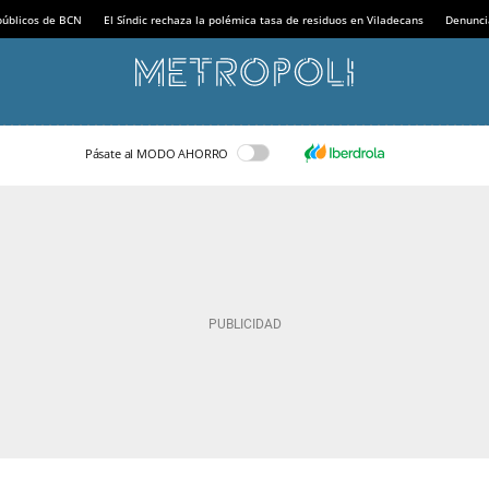
 públicos de BCN
El Síndic rechaza la polémica tasa de residuos en Viladecans
Denunci
Pásate al MODO AHORRO