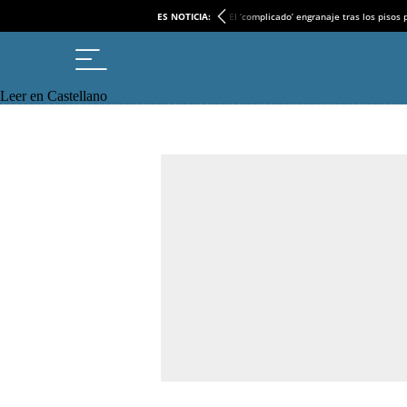
ES NOTICIA:
El ‘complicado’ engranaje tras los pisos
Leer en Castellano