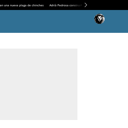
an una nueva plaga de chinches
Adrià Pedrosa construirá la nueva residencia en el Casin