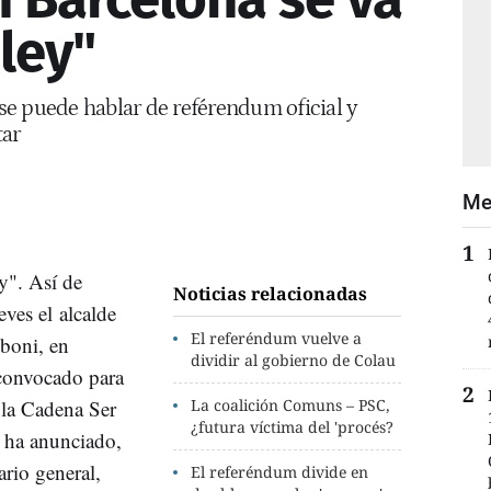
 ley"
o se puede hablar de reférendum oficial y
tar
Me
y". Así de
Noticias relacionadas
ves el alcalde
El referéndum vuelve a
lboni, en
dividir al gobierno de Colau
 convocado para
 la Cadena Ser
La coalición Comuns – PSC,
¿futura víctima del 'procés?
i ha anunciado,
ario general,
El referéndum divide en