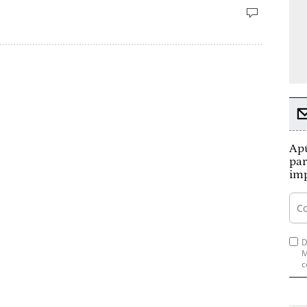
Apú
par
imp
D
M
c