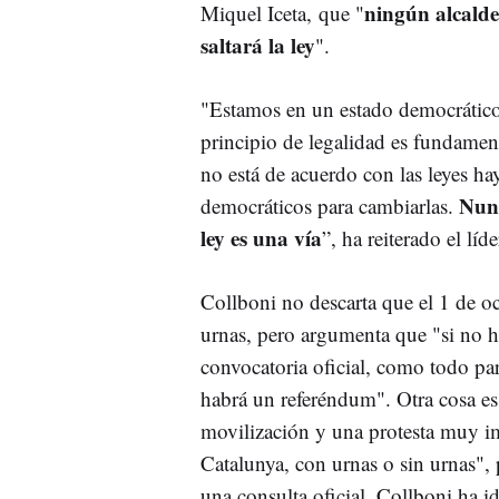
ningún alcalde 
Miquel Iceta, que "
saltará la ley
".
"Estamos en un estado democrático
principio de legalidad es fundament
no está de acuerdo con las leyes h
Nunc
democráticos para cambiarlas.
ley es una vía
”, ha reiterado el líde
Collboni no descarta que el 1 de o
urnas, pero argumenta que "si no 
convocatoria oficial, como todo pa
habrá un referéndum". Otra cosa e
movilización y una protesta muy i
Catalunya, con urnas o sin urnas", 
una consulta oficial. Collboni ha i