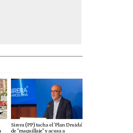
a
Sirera (PP) tacha el 'Plan Druida'
a
de "maquillaje" y acusa a