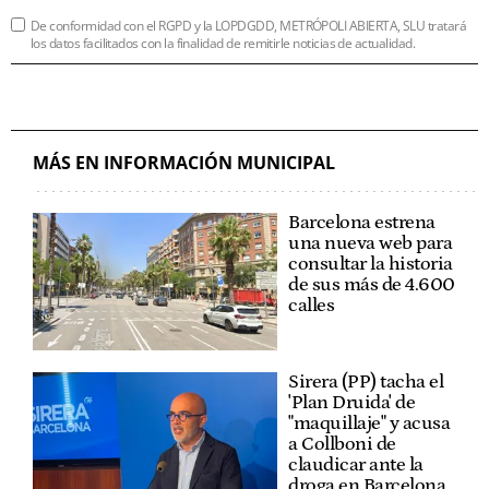
De conformidad con el RGPD y la LOPDGDD, METRÓPOLI ABIERTA, SLU tratará
los datos facilitados con la finalidad de remitirle noticias de actualidad.
MÁS EN INFORMACIÓN MUNICIPAL
Barcelona estrena
una nueva web para
consultar la historia
de sus más de 4.600
calles
Sirera (PP) tacha el
'Plan Druida' de
"maquillaje" y acusa
a Collboni de
claudicar ante la
droga en Barcelona