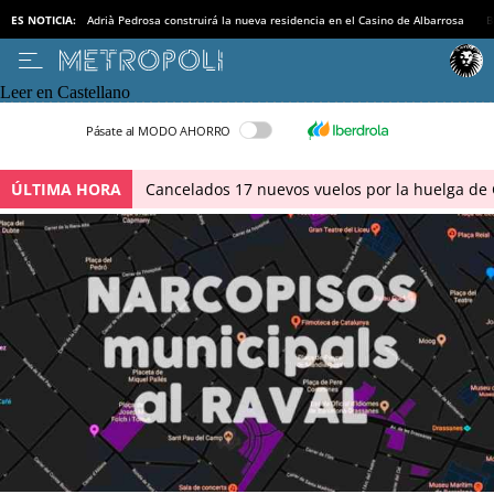
ES NOTICIA:
Adrià Pedrosa construirá la nueva residencia en el Casino de Albarrosa
B
Leer en Castellano
Pásate al MODO AHORRO
ÚLTIMA HORA
Cancelados 17 nuevos vuelos por la huelga de