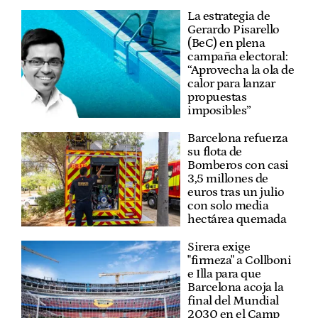
La estrategia de
Gerardo Pisarello
(BeC) en plena
campaña electoral:
“Aprovecha la ola de
calor para lanzar
propuestas
imposibles”
Barcelona refuerza
su flota de
Bomberos con casi
3,5 millones de
euros tras un julio
con solo media
hectárea quemada
Sirera exige
"firmeza" a Collboni
e Illa para que
Barcelona acoja la
final del Mundial
2030 en el Camp