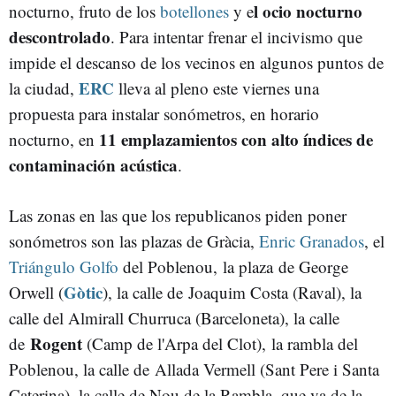
l ocio nocturno
nocturno, fruto de los
botellones
y e
descontrolado
. Para intentar frenar el incivismo que
impide el descanso de los vecinos en algunos puntos de
ERC
la ciudad,
lleva al pleno este viernes una
propuesta para instalar sonómetros, en horario
11 emplazamientos con alto índices de
nocturno, en
contaminación acústica
.
Las zonas en las que los republicanos piden poner
sonómetros son las plazas de Gràcia,
Enric Granados
, el
Triángulo Golfo
del Poblenou, la plaza de George
Gòtic
Orwell (
), la calle de Joaquim Costa (Raval), la
calle del Almirall Churruca (Barceloneta), la calle
Rogent
de
(Camp de l'Arpa del Clot), la rambla del
Poblenou, la calle de Allada Vermell (Sant Pere i Santa
Caterina), la calle de Nou de la Rambla, que va de la