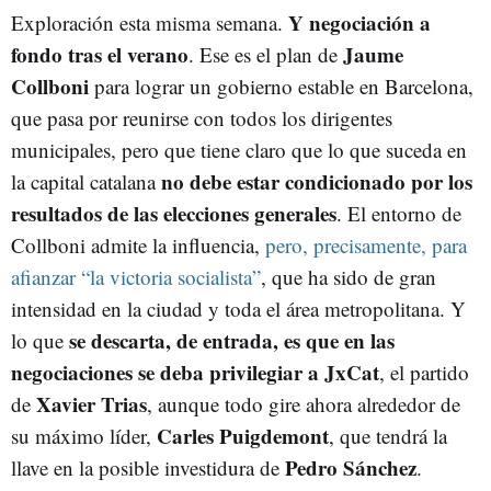
Y negociación a
Exploración esta misma semana.
JAUME COLLBONI
XAVIER TRIAS
fondo tras el verano
Jaume
. Ese es el plan de
Collboni
para lograr un gobierno estable en Barcelona,
que pasa por reunirse con todos los dirigentes
municipales, pero que tiene claro que lo que suceda en
no debe estar condicionado por los
la capital catalana
resultados de las elecciones generales
. El entorno de
Collboni admite la influencia,
pero, precisamente, para
afianzar “la victoria socialista”
, que ha sido de gran
intensidad en la ciudad y toda el área metropolitana. Y
se descarta, de entrada, es que en las
lo que
negociaciones se deba privilegiar a JxCat
, el partido
Xavier Trias
de
, aunque todo gire ahora alrededor de
Carles Puigdemont
su máximo líder,
, que tendrá la
Pedro Sánchez
llave en la posible investidura de
.