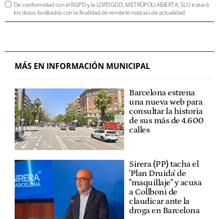
De conformidad con el RGPD y la LOPDGDD, METRÓPOLI ABIERTA, SLU tratará
los datos facilitados con la finalidad de remitirle noticias de actualidad.
MÁS EN INFORMACIÓN MUNICIPAL
Barcelona estrena
una nueva web para
consultar la historia
de sus más de 4.600
calles
Sirera (PP) tacha el
'Plan Druida' de
"maquillaje" y acusa
a Collboni de
claudicar ante la
droga en Barcelona