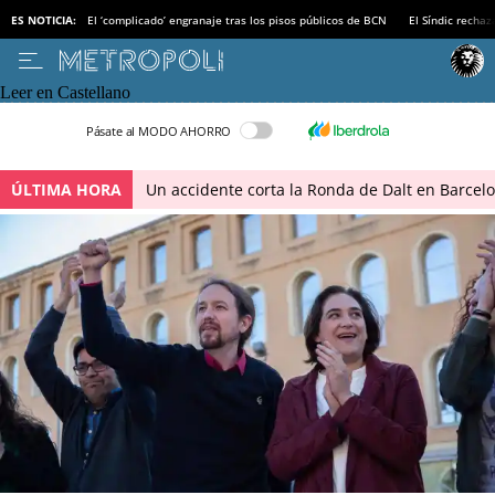
ES NOTICIA:
El ‘complicado’ engranaje tras los pisos públicos de BCN
El Síndic recha
Leer en Castellano
Pásate al MODO AHORRO
ÚLTIMA HORA
Un accidente corta la Ronda de Dalt en Barcel