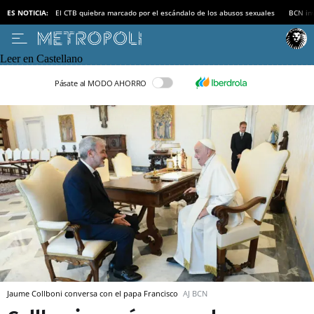
ES NOTICIA:
El CTB quiebra marcado por el escándalo de los abusos sexuales
BCN inv
Leer en Castellano
Pásate al MODO AHORRO
Jaume Collboni conversa con el papa Francisco
AJ BCN