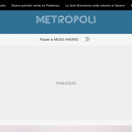
paña
Nuevo pulmón verde en Poblenou
La Gran Barcelona cede solares al Govern
Pásate al MODO AHORRO