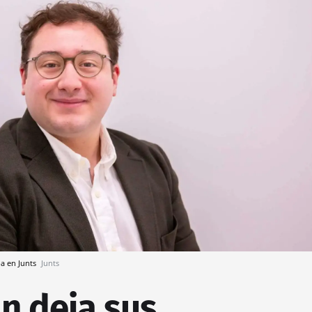
a en Junts
Junts
n deja sus