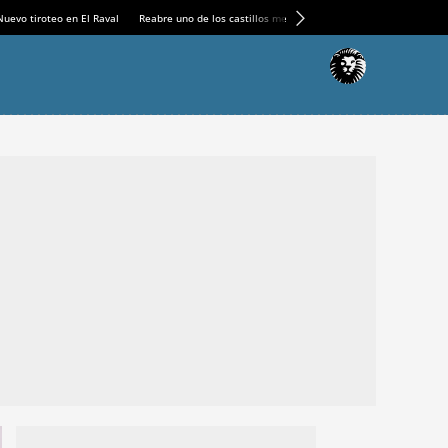
Nuevo tiroteo en El Raval
Reabre uno de los castillos medievales más espectaculares