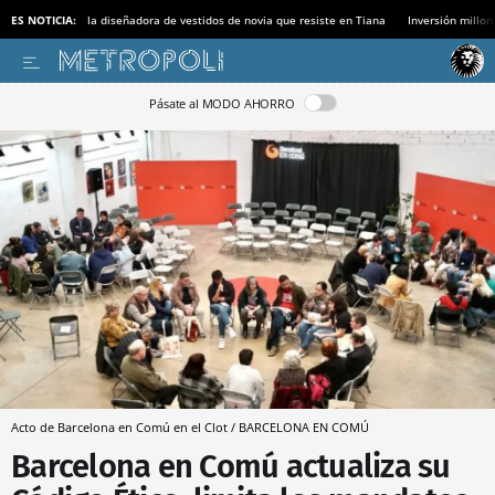
ES NOTICIA:
la diseñadora de vestidos de novia que resiste en Tiana
Inversión millon
Pásate al MODO AHORRO
Acto de Barcelona en Comú en el Clot / BARCELONA EN COMÚ
Barcelona en Comú actualiza su