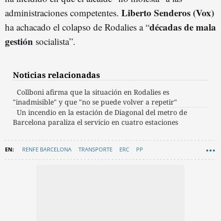
Liberto Senderos (Vox)
administraciones competentes.
décadas de mala
ha achacado el colapso de Rodalies a “
gestión
socialista”.
Noticias relacionadas
Collboni afirma que la situación en Rodalies es
"inadmisible" y que "no se puede volver a repetir"
Un incendio en la estación de Diagonal del metro de
Barcelona paraliza el servicio en cuatro estaciones
RENFE BARCELONA
TRANSPORTE
ERC
PP
PSC - PARTIT DELS SOCIALISTES DE CATALUNYA
BARCELONA EN COMÚ
RODALIES
VOX
AYUNTAMIENTO DE BARCELONA
ADIF
JXCAT
JAUME COLLBONI