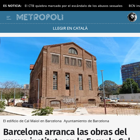
ES NOTICIA:
El CTB quiebra marcado por el escándalo de los abusos sexuales
BCN inv
LLEGIR EN CATALÀ
Pásate al MODO AHORRO
El edificio de Cal Maiol en Barcelona
Ayuntamiento de Barcelona
Barcelona arranca las obras del