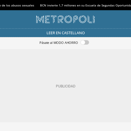
o de los abusos sexuales
BCN invierte 1,7 millones en su Escuela de Segundas Oportunid
LEER EN CASTELLANO
Pásate al MODO AHORRO