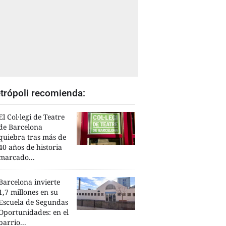
trópoli recomienda:
El Col·legi de Teatre
de Barcelona
quiebra tras más de
40 años de historia
marcado...
Barcelona invierte
1,7 millones en su
Escuela de Segundas
Oportunidades: en el
barrio...