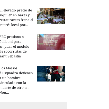
El elevado precio de
alquiler en bares y
restaurantes frena el
interés local por...
ERC presiona a
Collboni para
ampliar el módulo
de socorristas de
Sant Sebastià
Los Mossos
d'Esquadra detienen
a un hombre
vinculado con la
muerte de otro en
Nou...