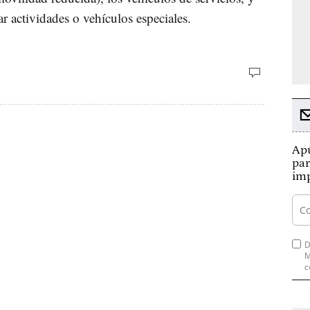
r actividades o vehículos especiales.
Apú
par
imp
D
M
c