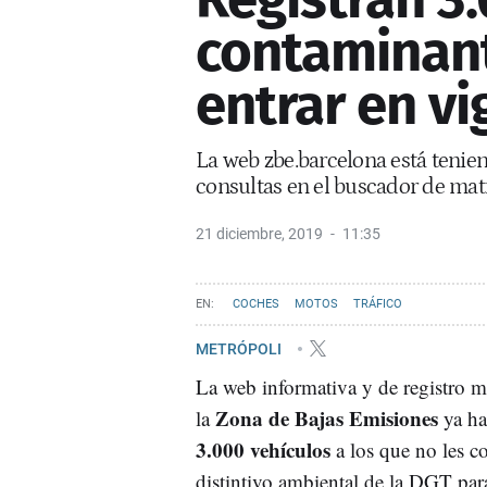
contaminant
entrar en vi
La web zbe.barcelona está teni
consultas en el buscador de mat
21 diciembre, 2019
11:35
COCHES
MOTOS
TRÁFICO
METRÓPOLI
La web informativa y de registro m
Zona de Bajas Emisiones
la
ya ha
3.000 vehículos
a los que no les c
distintivo ambiental de la DGT para