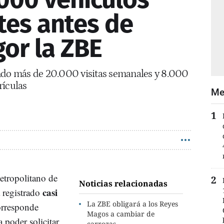
es antes de
gor la ZBE
endo más de 20.000 visitas semanales y 8.000
rículas
Me
etropolitano de
Noticias relacionadas
casi
 registrado
La ZBE obligará a los Reyes
orresponde
Magos a cambiar de
 poder solicitar
carrozas