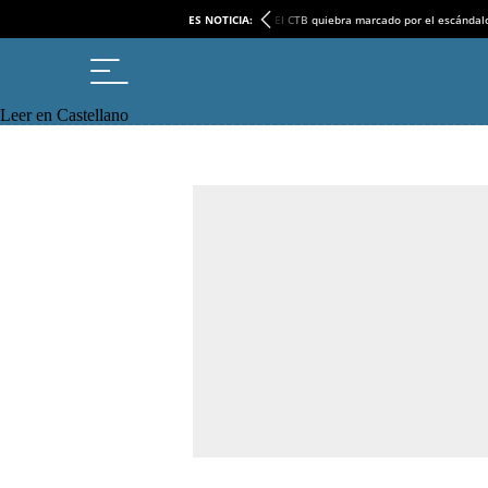
ES NOTICIA:
El CTB quiebra marcado por el escándal
Leer en Castellano