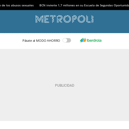
o de los abusos sexuales
BCN invierte 1,7 millones en su Escuela de Segundas Oportunid
Pásate al MODO AHORRO