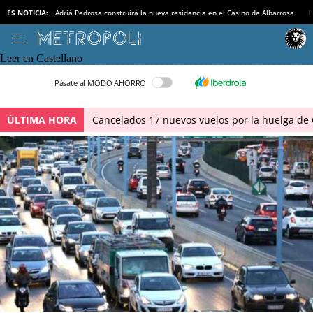
ES NOTICIA:
Adrià Pedrosa construirá la nueva residencia en el Casino de Albarrosa
B
Leer en Castellano
Pásate al MODO AHORRO
ÚLTIMA HORA
Cancelados 17 nuevos vuelos por la huelga de