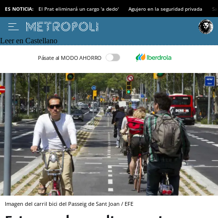
ES NOTICIA:
El Prat eliminará un cargo 'a dedo'
Agujero en la seguridad privada
Sa
Leer en Castellano
Pásate al MODO AHORRO
Imagen del carril bici del Passeig de Sant Joan / EFE