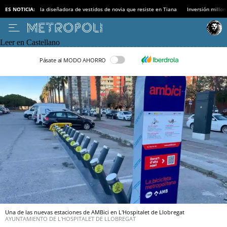
ES NOTICIA:
la diseñadora de vestidos de novia que resiste en Tiana
Inversión millon
Leer en Castellano
Pásate al MODO AHORRO
Una de las nuevas estaciones de AMBici en L'Hospitalet de Llobregat
AYUNTAMIENTO DE L'HOSPITALET DE LLOBREGAT