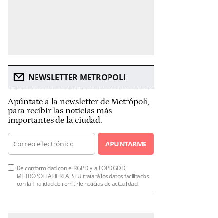
NEWSLETTER METROPOLI
Apúntate a la newsletter de Metrópoli,
para recibir las noticias más
importantes de la ciudad.
APUNTARME
De conformidad con el RGPD y la LOPDGDD,
METRÓPOLI ABIERTA, SLU tratará los datos facilitados
con la finalidad de remitirle noticias de actualidad.