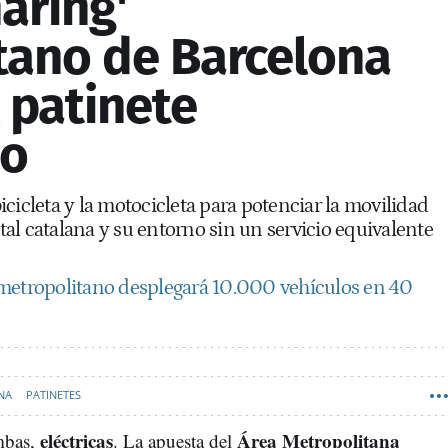
aring'
tano de Barcelona
l patinete
do
cicleta y la motocicleta para potenciar la movilidad
pital catalana y su entorno sin un servicio equivalente
 metropolitano desplegará 10.000 vehículos en 40
NA
PATINETES
eléctricas
Área Metropolitana
mbas,
. La apuesta del