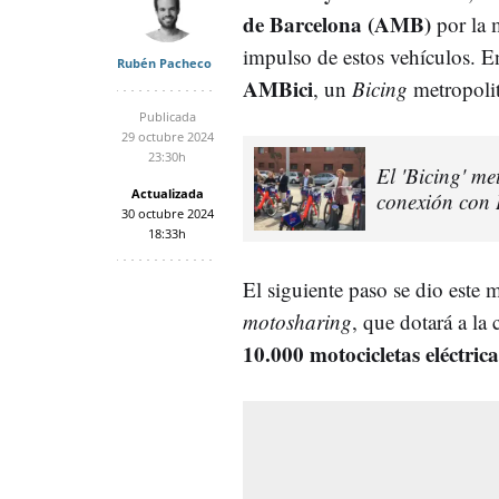
de Barcelona (AMB)
por la 
impulso de estos vehículos. En
Rubén Pacheco
AMBici
, un
Bicing
metropoli
Publicada
29 octubre 2024
23:30h
El 'Bicing' m
Actualizada
conexión con
30 octubre 2024
18:33h
El siguiente paso se dio este 
motosharing
, que dotará a la 
10.000 motocicletas eléctric