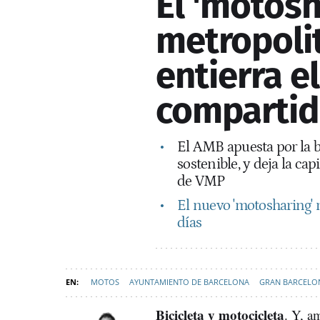
El 'motosh
metropoli
entierra e
comparti
El AMB apuesta por la bi
sostenible, y deja la ca
de VMP
El nuevo 'motosharing'
días
MOTOS
AYUNTAMIENTO DE BARCELONA
GRAN BARCELO
Bicicleta y motocicleta
. Y, a