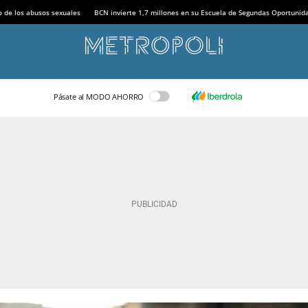
o de los abusos sexuales
BCN invierte 1,7 millones en su Escuela de Segundas Oportunid
Pásate al MODO AHORRO