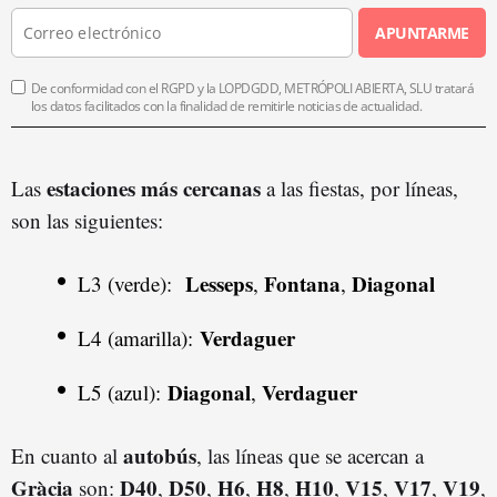
APUNTARME
De conformidad con el RGPD y la LOPDGDD, METRÓPOLI ABIERTA, SLU tratará
los datos facilitados con la finalidad de remitirle noticias de actualidad.
estaciones más cercanas
Las
a las fiestas, por líneas,
son las siguientes:
Lesseps
Fontana
Diagonal
L3 (verde):
,
,
Verdaguer
L4 (amarilla):
Diagonal
Verdaguer
L5 (azul):
,
autobús
En cuanto al
, las líneas que se acercan a
Gràcia
D40
D50
H6
H8
H10
V15
V17
V19
son:
,
,
,
,
,
,
,
,