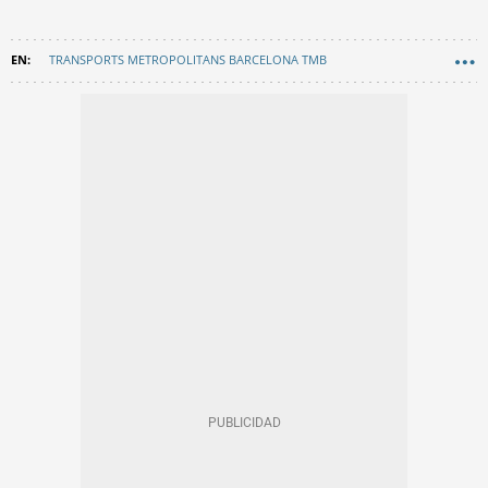
TRANSPORTS METROPOLITANS BARCELONA TMB
METRO BARCELONA
LA VILA DE GRÀCIA
AUTOBÚS
MOVILIDAD
EN CATALÀ
GRÀCIA
FESTES DE GRÀCIA