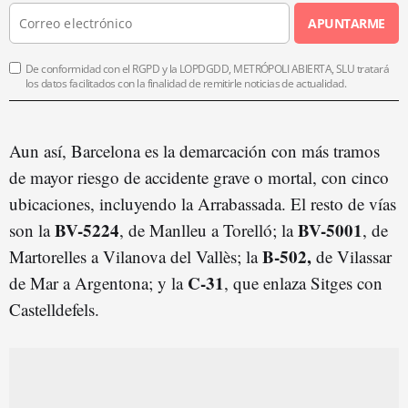
APUNTARME
De conformidad con el RGPD y la LOPDGDD, METRÓPOLI ABIERTA, SLU tratará
los datos facilitados con la finalidad de remitirle noticias de actualidad.
Aun así, Barcelona es la demarcación con más tramos
de mayor riesgo de accidente grave o mortal, con cinco
ubicaciones, incluyendo la Arrabassada. El resto de vías
BV-5224
BV-5001
son la
, de Manlleu a Torelló; la
, de
B-502,
Martorelles a Vilanova del Vallès; la
de Vilassar
C-31
de Mar a Argentona; y la
, que enlaza Sitges con
Castelldefels.