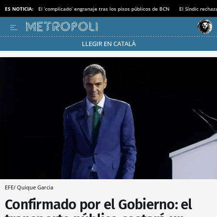
ES NOTICIA:
El ‘complicado’ engranaje tras los pisos públicos de BCN
El Síndic recha
LLEGIR EN CATALÀ
Pásate al MODO AHORRO
EFE/ Quique Garcia
Confirmado por el Gobierno: el