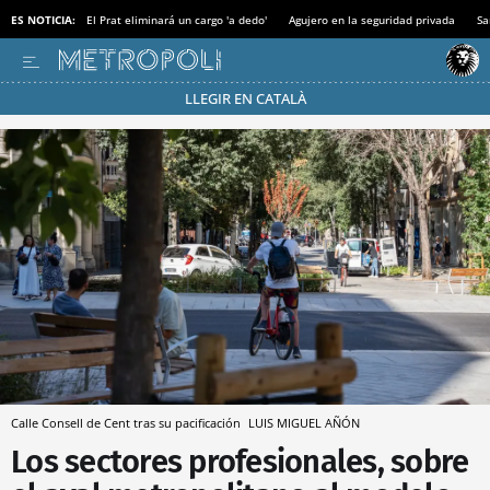
ES NOTICIA:
El Prat eliminará un cargo 'a dedo'
Agujero en la seguridad privada
Sa
LLEGIR EN CATALÀ
Pásate al MODO AHORRO
Calle Consell de Cent tras su pacificación
LUIS MIGUEL AÑÓN
Los sectores profesionales, sobre