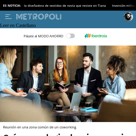
ES NOTICIA:
la diseñadora de vestidos de novia que resiste en Tiana
Inversión millon
Leer en Castellano
Pásate al MODO AHORRO
Reunión en una zona común de un coworking