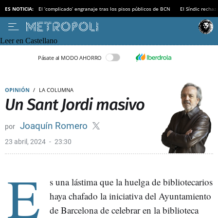
ES NOTICIA:
El ‘complicado’ engranaje tras los pisos públicos de BCN
El Síndic recha
Leer en Castellano
Pásate al MODO AHORRO
OPINIÓN
LA COLUMNA
Un Sant Jordi masivo
Joaquín Romero
23 abril, 2024
23:30
E
s una lástima que la huelga de bibliotecarios
haya chafado la iniciativa del Ayuntamiento
de Barcelona de celebrar en la biblioteca