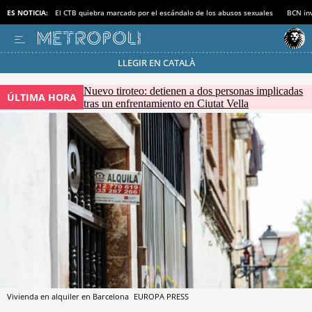
ES NOTICIA:
El CTB quiebra marcado por el escándalo de los abusos sexuales
BCN inv
LLEGIR EN CATALÀ
Pásate al MODO AHORRO
Nuevo tiroteo: detienen a dos personas implicadas
ÚLTIMA HORA
tras un enfrentamiento en Ciutat Vella
Vivienda en alquiler en Barcelona
EUROPA PRESS