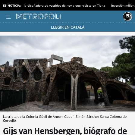
ES NOTICIA:
la diseñadora de vestidos de novia que resiste en Tiana
Inversión millon
LLEGIR EN CATALÀ
Pásate al MODO AHORRO
La cripta de la Colònia Güell de Antoni Gaudí
Simón Sánchez
Santa Coloma de
Cervelló
Gijs van Hensbergen, biógrafo de