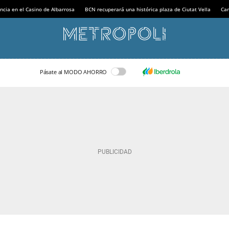
ncia en el Casino de Albarrosa
BCN recuperará una histórica plaza de Ciutat Vella
Can
Pásate al MODO AHORRO