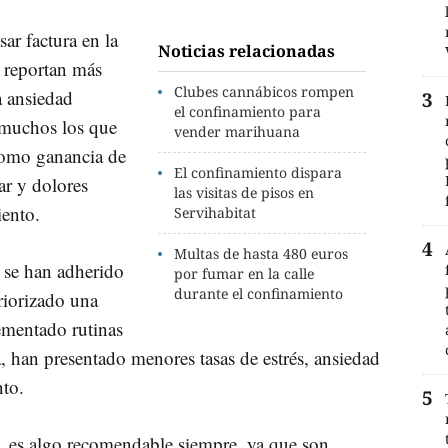
ar factura en la
Noticias relacionadas
e reportan más
Clubes cannábicos rompen
a ansiedad
el confinamiento para
 muchos los que
vender marihuana
 como ganancia de
El confinamiento dispara
r y dolores
las visitas de pisos en
iento.
Servihabitat
Multas de hasta 480 euros
 se han adherido
por fumar en la calle
durante el confinamiento
riorizado una
ementado rutinas
ía, han presentado menores tasas de estrés, ansiedad
nto.
d, es algo recomendable siempre, ya que son