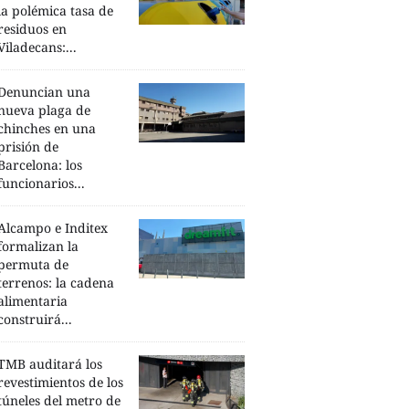
la polémica tasa de
residuos en
Viladecans:...
Denuncian una
nueva plaga de
chinches en una
prisión de
Barcelona: los
funcionarios...
Alcampo e Inditex
formalizan la
permuta de
terrenos: la cadena
alimentaria
construirá...
TMB auditará los
revestimientos de los
túneles del metro de