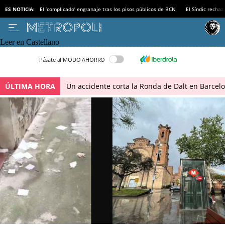
ES NOTICIA:
El ‘complicado’ engranaje tras los pisos públicos de BCN
El Síndic recha
Leer en Castellano
Pásate al MODO AHORRO
ÚLTIMA HORA
Un accidente corta la Ronda de Dalt en Barcel