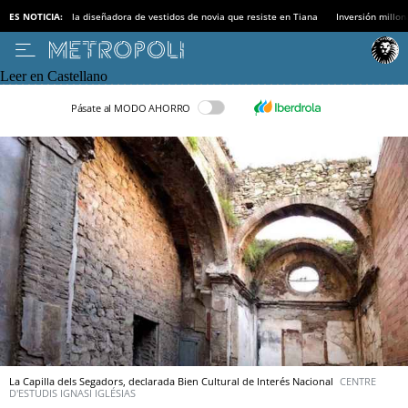
ES NOTICIA:
la diseñadora de vestidos de novia que resiste en Tiana
Inversión millon
Leer en Castellano
Pásate al MODO AHORRO
La Capilla dels Segadors, declarada Bien Cultural de Interés Nacional
CENTRE
D'ESTUDIS IGNASI IGLÉSIAS