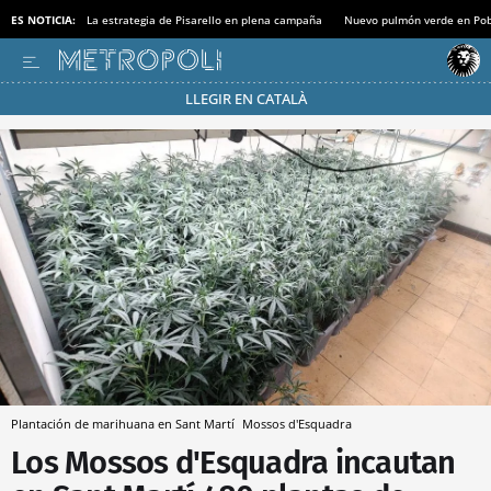
ES NOTICIA:
La estrategia de Pisarello en plena campaña
Nuevo pulmón verde en Po
LLEGIR EN CATALÀ
Pásate al MODO AHORRO
Plantación de marihuana en Sant Martí
Mossos d'Esquadra
Los Mossos d'Esquadra incautan