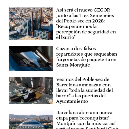
Así será el nuevo CECOR
junto a las Tres Xemeneies
del Poble-sec en 2028:
"Recuperaremos la
percepción de seguridad en
el barrio"
Cazan a dos 'falsos
repartidores' que saqueaban
furgonetas de paquetería en
Sants-Montjuïc
Vecinos del Poble-sec de
Barcelona amenazan con
llevar "toda la suciedad del
barrio" a las puertas del
Ayuntamiento
Barcelona abre una nueva
etapa para 'reconquistar'
Montjuïc con la música: así
será el nuevo Sant Jordi Club