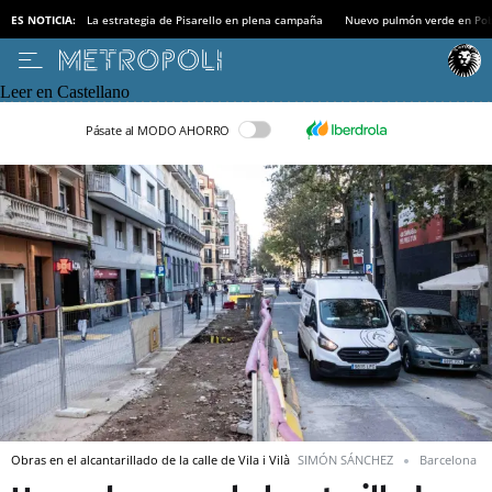
ES NOTICIA:
La estrategia de Pisarello en plena campaña
Nuevo pulmón verde en Po
Leer en Castellano
Pásate al MODO AHORRO
Obras en el alcantarillado de la calle de Vila i Vilà
SIMÓN SÁNCHEZ
Barcelona