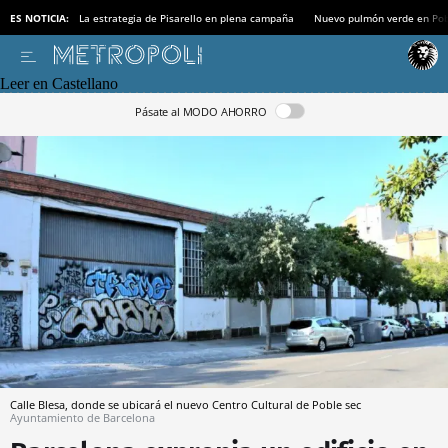
ES NOTICIA:
La estrategia de Pisarello en plena campaña
Nuevo pulmón verde en Po
Leer en Castellano
Pásate al MODO AHORRO
Calle Blesa, donde se ubicará el nuevo Centro Cultural de Poble sec
Ayuntamiento de Barcelona