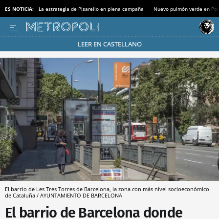
ES NOTICIA:
La estrategia de Pisarello en plena campaña
Nuevo pulmón verde en Po
LEER EN CASTELLANO
Pásate al MODO AHORRO
El barrio de Les Tres Torres de Barcelona, la zona con más nivel socioeconómico
de Cataluña / AYUNTAMIENTO DE BARCELONA
El barrio de Barcelona donde