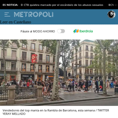
ES NOTICIA:
El CTB quiebra marcado por el escándalo de los abusos sexuales
BCN inv
Leer en Castellano
Pásate al MODO AHORRO
Vendedores del top manta en la Rambla de Barcelona, esta semana / TWITTER
YERAY MELLADO