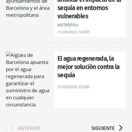
sequía en entornos
vulnerables
METRÓPOLI
11/04/2024
14:03h
El agua regenerada, la
mejor solución contra la
sequía
21/03/2024
23:30h
ANTERIOR
SIGUIENTE