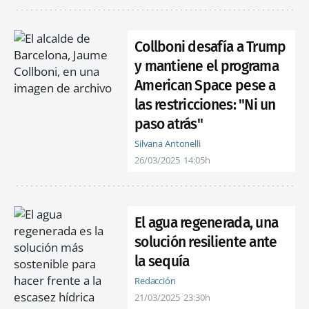
Collboni desafía a Trump
y mantiene el programa
American Space pese a
las restricciones: "Ni un
paso atrás"
Silvana Antonelli
26/03/2025
14:05h
El agua regenerada, una
solución resiliente ante
la sequía
Redacción
21/03/2025
23:30h