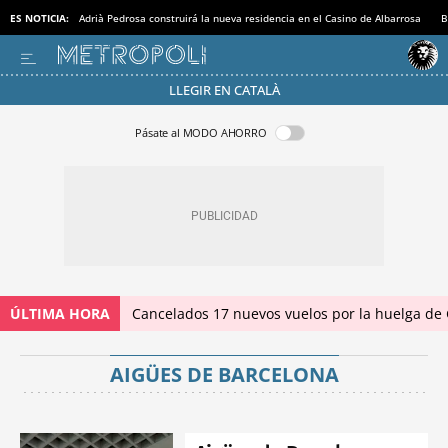
ES NOTICIA:
Adrià Pedrosa construirá la nueva residencia en el Casino de Albarrosa
B
LLEGIR EN CATALÀ
Pásate al MODO AHORRO
ÚLTIMA HORA
Cancelados 17 nuevos vuelos por la huelga de
AIGÜES DE BARCELONA