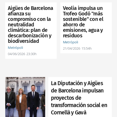
Veolia impulsa un
Aigües de Barcelona
Trofeo Godó "más
afianza su
sostenible" con el
compromiso con la
ahorro de
neutralidad
emisiones, agua y
climática: plan de
residuos
descarbonización y
biodiversidad
Metrópoli
Metrópoli
21/04/2026
15:54h
04/06/2026
23:30h
La Diputación y Aigües
de Barcelona impulsan
proyectos de
transformación social en
Cornellà y Gavà