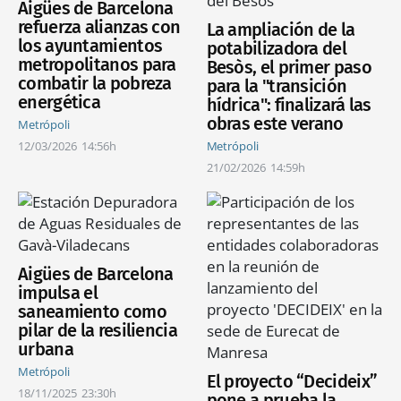
Aigües de Barcelona
refuerza alianzas con
La ampliación de la
los ayuntamientos
potabilizadora del
metropolitanos para
Besòs, el primer paso
combatir la pobreza
para la "transición
energética
hídrica": finalizará las
obras este verano
Metrópoli
12/03/2026
14:56h
Metrópoli
21/02/2026
14:59h
Aigües de Barcelona
impulsa el
saneamiento como
pilar de la resiliencia
urbana
Metrópoli
El proyecto “Decideix”
18/11/2025
23:30h
pone a prueba la