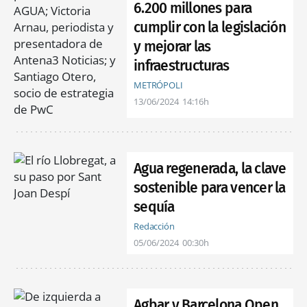
6.200 millones para
cumplir con la legislación
y mejorar las
infraestructuras
METRÓPOLI
13/06/2024
14:16h
Agua regenerada, la clave
sostenible para vencer la
sequía
Redacción
05/06/2024
00:30h
Agbar y Barcelona Open