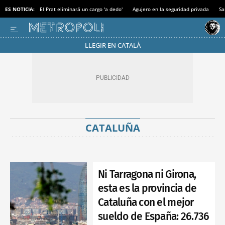
ES NOTICIA:
El Prat eliminará un cargo 'a dedo'
Agujero en la seguridad privada
Sa
LLEGIR EN CATALÀ
CATALUÑA
Ni Tarragona ni Girona,
esta es la provincia de
Cataluña con el mejor
sueldo de España: 26.736