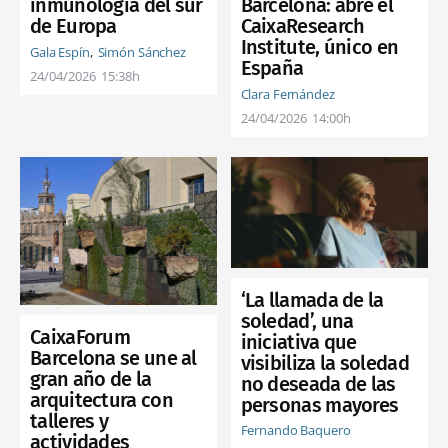
inmunología del sur
Barcelona: abre el
de Europa
CaixaResearch
Institute, único en
Gala Espín
Simón Sánchez
España
24/04/2026
15:38h
Clara Fernández
24/04/2026
14:00h
‘La llamada de la
soledad’, una
CaixaForum
iniciativa que
Barcelona se une al
visibiliza la soledad
gran año de la
no deseada de las
arquitectura con
personas mayores
talleres y
Fernando Baquero
actividades