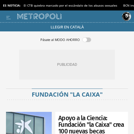
ES NOTICIA:
El CTB quiebra marcado por el escándalo de los abusos sexuales
BCN inv
LLEGIR EN CATALÀ
Pásate al MODO AHORRO
FUNDACIÓN "LA CAIXA"
Apoyo a la Ciencia:
Fundación "la Caixa" crea
100 nuevas becas