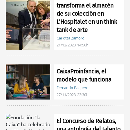
transforma el almacén
de su colección en
L'Hospitalet en un think
tank de arte
Carlotta Zamoro
21/12/2023
14:56h
CaixaProinfancia, el
modelo que funciona
Fernando Baquero
27/11/2023
23:30h
El Concurso de Relatos,
una antología del talento