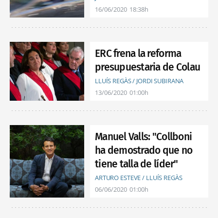
16/06/2020
18:38h
ERC frena la reforma
presupuestaria de Colau
LLUÍS REGÀS / JORDI SUBIRANA
13/06/2020
01:00h
Manuel Valls: "Collboni
ha demostrado que no
tiene talla de líder"
ARTURO ESTEVE / LLUÍS REGÀS
06/06/2020
01:00h