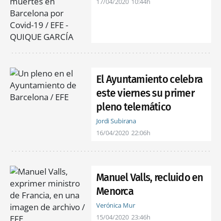
17/04/2020
10:44h
El Ayuntamiento celebra
este viernes su primer
pleno telemático
Jordi Subirana
16/04/2020
22:06h
Manuel Valls, recluido en
Menorca
Verónica Mur
15/04/2020
23:46h