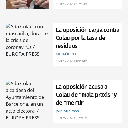
17/05/2020
12:18h
La oposición carga contra
Colau por la tasa de
residuos
METRÓPOLI
16/05/2020
09:34h
La oposición acusa a
Colau de "mala praxis" y
de "mentir"
Jordi Subirana
11/05/2020
12:51h