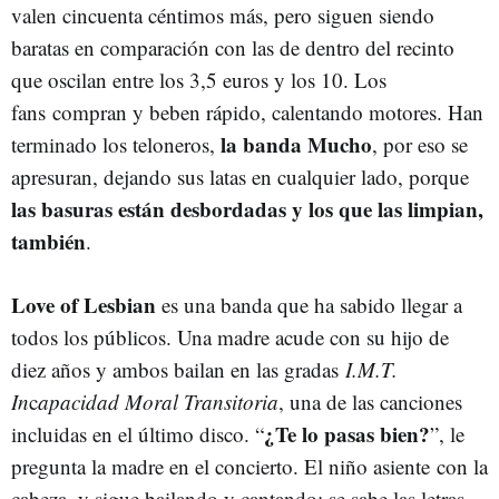
valen cincuenta céntimos más, pero siguen siendo
baratas en comparación con las de dentro del recinto
que oscilan entre los 3,5 euros y los 10. Los
fans compran y beben rápido, calentando motores. Han
la banda
Mucho
terminado los teloneros,
, por eso se
apresuran, dejando sus latas en cualquier lado, porque
las basuras están desbordadas y los que las limpian,
también
.
Love of Lesbian
es una banda que ha sabido llegar a
todos los públicos. Una madre acude con su hijo de
diez años y ambos bailan en las gradas
I.M.T.
In
c
apacidad Moral Transitoria
, una de las canciones
¿Te lo pasas bien?
incluidas en el último disco. “
”, le
pregunta la madre en el concierto. El niño asiente con la
cabeza, y sigue bailando y cantando: se sabe las letras