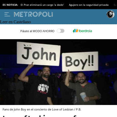
ES NOTICIA:
El Prat eliminará un cargo 'a dedo'
Agujero en la seguridad privada
Sa
Leer en Castellano
Pásate al MODO AHORRO
Fans de John Boy en el concierto de Love of Lesbian / P.B.