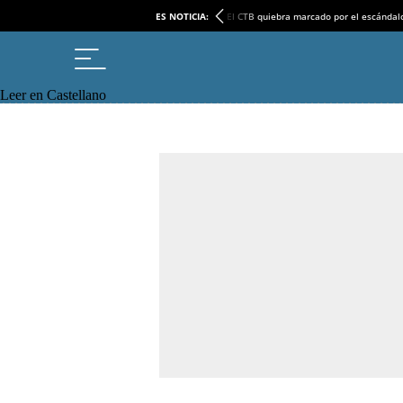
ES NOTICIA:
El CTB quiebra marcado por el escándal
Leer en Castellano