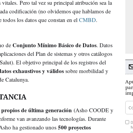
itales. Pero tal vez su principal atribución sea la
ntada codificación (no olvidemos que hablamos de
de todos los datos que constan en el
CMBD
.
Conjunto Mínimo Básico de Datos
mo de
. Datos
plicaciones del Plan de sistemas y otros catálogos
Salut). El objetivo principal de los registros del
atos exhaustivos y válidos
sobre morbilidad y
 de Catalunya.
Apú
par
imp
STANCIA
 propios de última generación
(Asho COODE y
nforme van avanzando las tecnologías. Durante
D
500 proyectos
, Asho ha gestionado unos
M
c