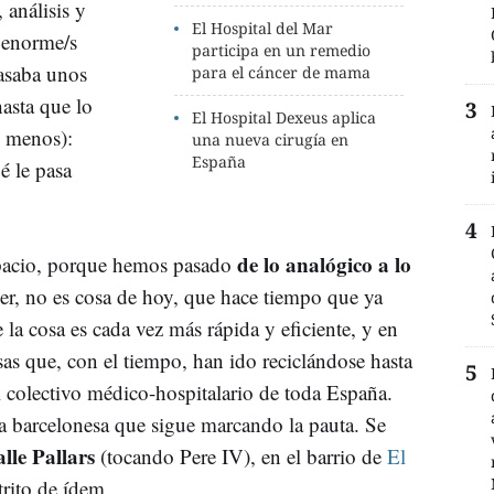
 análisis y
El Hospital del Mar
 enorme/s
participa en un remedio
pasaba unos
para el cáncer de mama
hasta que lo
El Hospital Dexeus aplica
o menos):
una nueva cirugía en
España
é le pasa
de lo analógico a lo
apacio, porque hemos pasado
 ver, no es cosa de hoy, que hace tiempo que ya
 la cosa es cada vez más rápida y eficiente, y en
as que, con el tiempo, han ido reciclándose hasta
el colectivo médico-hospitalario de toda España.
a barcelonesa que sigue marcando la pauta. Se
alle Pallars
(tocando Pere IV), en el barrio de
El
strito de ídem.