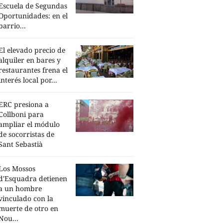
Escuela de Segundas
Oportunidades: en el
barrio...
El elevado precio de
alquiler en bares y
restaurantes frena el
interés local por...
ERC presiona a
Collboni para
ampliar el módulo
de socorristas de
Sant Sebastià
Los Mossos
d'Esquadra detienen
a un hombre
vinculado con la
muerte de otro en
Nou...