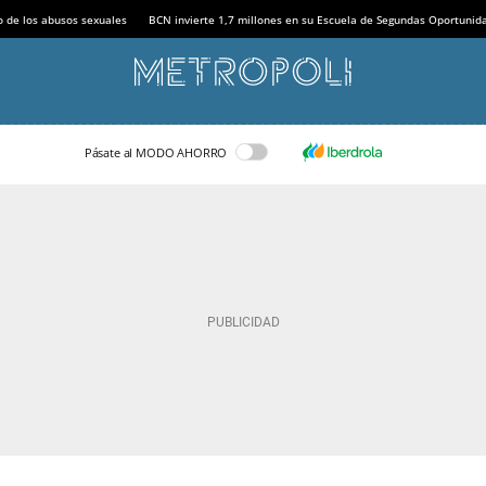
o de los abusos sexuales
BCN invierte 1,7 millones en su Escuela de Segundas Oportunid
Pásate al MODO AHORRO