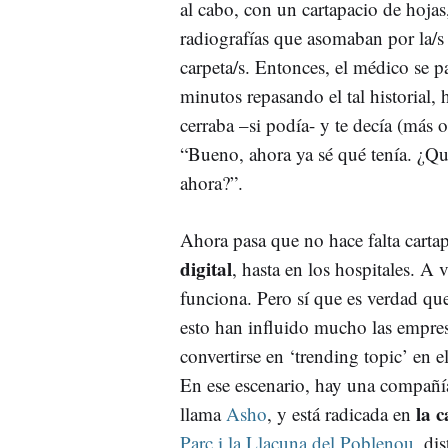
al cabo, con un cartapacio de hojas,
radiografías que asomaban por la/s
carpeta/s. Entonces, el médico se 
minutos repasando el tal historial, 
cerraba –si podía- y te decía (más 
“Bueno, ahora ya sé qué tenía. ¿Qu
ahora?”.
Ahora pasa que no hace falta cart
digital
, hasta en los hospitales. A
funciona. Pero sí que es verdad que
esto han influido mucho las empres
convertirse en ‘trending topic’ en 
En ese escenario, hay una compañí
la c
llama
Asho
, y está radicada en
Parc i la Llacuna del Poblenou
, di