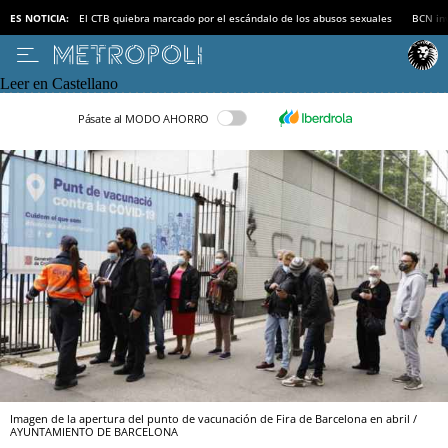
ES NOTICIA:
El CTB quiebra marcado por el escándalo de los abusos sexuales
BCN inv
Leer en Castellano
Pásate al MODO AHORRO
Imagen de la apertura del punto de vacunación de Fira de Barcelona en abril /
AYUNTAMIENTO DE BARCELONA