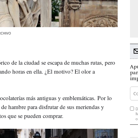
ARCHIVO
órico de la ciudad se escapa de muchas rutas, pero
Apú
ando horas en ella. ¿El motivo? El olor a
par
imp
ocolaterías más antiguas y emblemáticas. Por lo
o de hambre para disfrutar de sus meriendas y
D
M
ctos que se pueden comprar.
c