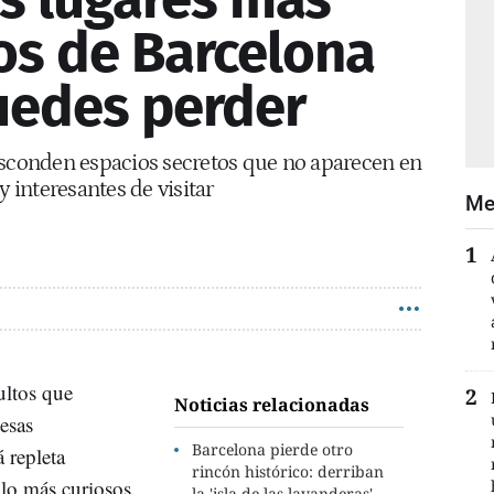
s de Barcelona
uedes perder
esconden espacios secretos que no aparecen en
y interesantes de visitar
Me
ultos que
Noticias relacionadas
esas
Barcelona pierde otro
 repleta
rincón histórico: derriban
lo más curiosos
la 'isla de las lavanderas'