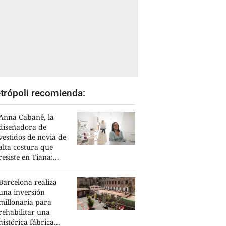
trópoli recomienda:
Anna Cabané, la
diseñadora de
vestidos de novia de
alta costura que
resiste en Tiana:...
Barcelona realiza
una inversión
millonaria para
rehabilitar una
histórica fábrica...