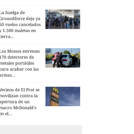
La huelga de
Groundforce deja ya
50 vuelos cancelados
y 1.500 maletas en
tierra...
Los Mossos estrenan
170 detectores de
metales portátiles
para acabar con las
armas...
Vecinos de El Prat se
movilizan contra la
apertura de un
macro McDonald's
en el...