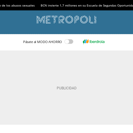
o de los abusos sexuales
BCN invierte 1,7 millones en su Escuela de Segundas Oportunid
Pásate al MODO AHORRO