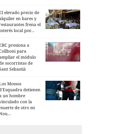
El elevado precio de
alquiler en bares y
restaurantes frena el
interés local por...
ERC presiona a
Collboni para
ampliar el módulo
de socorristas de
Sant Sebastià
Los Mossos
d'Esquadra detienen
a un hombre
vinculado con la
muerte de otro en
Nou...