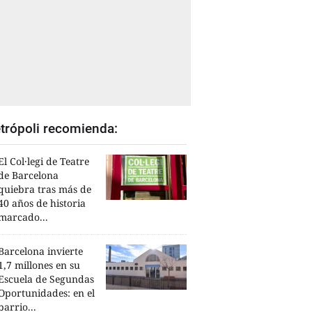
trópoli recomienda:
El Col·legi de Teatre
de Barcelona
quiebra tras más de
40 años de historia
marcado...
Barcelona invierte
1,7 millones en su
Escuela de Segundas
Oportunidades: en el
barrio...