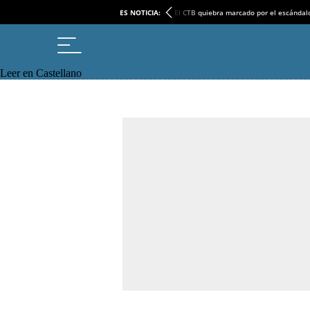
ES NOTICIA:
El CTB quiebra marcado por el escándal
Leer en Castellano