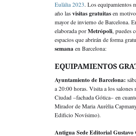
Eulàlia 2023
. Los equipamientos m
visitas gratuitas
año las
en motivo 
mayor de invierno de Barcelona. En 
Metrópoli
elaborada por
, puedes c
espacios que abrirán de forma gratu
semana
en Barcelona:
EQUIPAMIENTOS GRA
Ayuntamiento de Barcelona:
sába
a 20:00 horas. Visita a los salones
Ciudad –fachada Gótica– en cuanto a
Mirador de Maria Aurèlia Capmany 
Edificio Novísimo).
Antigua Sede Editorial Gustavo G