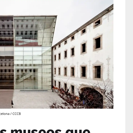
celona / CCCB
os museos que