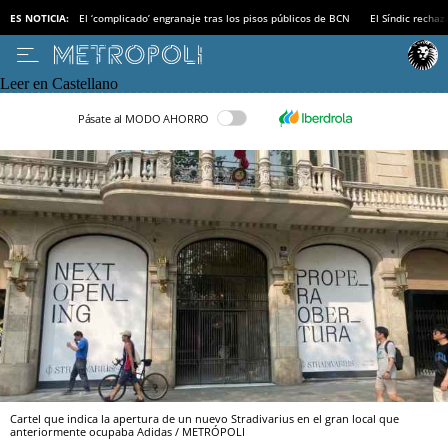
ES NOTICIA:
El ‘complicado’ engranaje tras los pisos públicos de BCN
El Síndic recha
Leer en Castellano
Pásate al MODO AHORRO
Cartel que indica la apertura de un nuevo Stradivarius en el gran local que
anteriormente ocupaba Adidas / METRÓPOLI