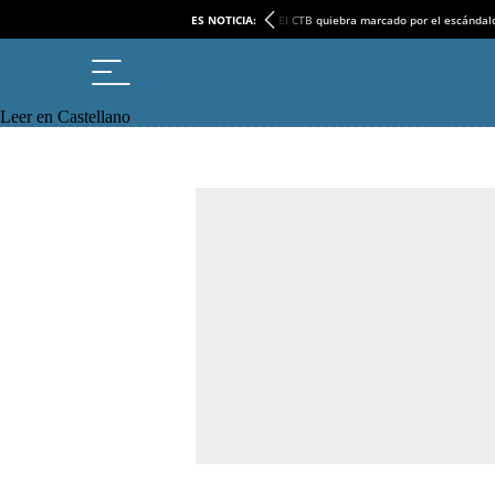
ES NOTICIA:
El CTB quiebra marcado por el escándal
Leer en Castellano