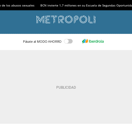
o de los abusos sexuales
BCN invierte 1,7 millones en su Escuela de Segundas Oportunid
Pásate al MODO AHORRO