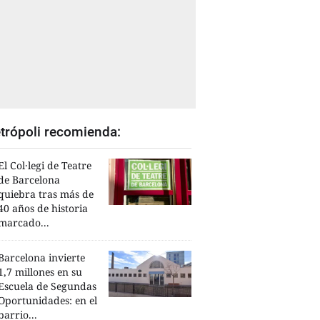
trópoli recomienda:
El Col·legi de Teatre
de Barcelona
quiebra tras más de
40 años de historia
marcado...
Barcelona invierte
1,7 millones en su
Escuela de Segundas
Oportunidades: en el
barrio...