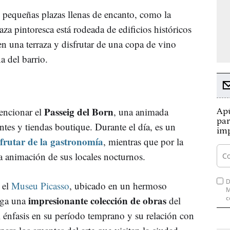
 pequeñas plazas llenas de encanto, como la
laza pintoresca está rodeada de edificios históricos
 en una terraza y disfrutar de una copa de vino
a del barrio.
Passeig del Born
encionar el
, una animada
Apú
par
ntes y tiendas boutique. Durante el día, es un
imp
sfrutar de la gastronomía
, mientras que por la
a animación de sus locales nocturnos.
D
 el
Museu Picasso
, ubicado en un hermoso
M
c
impresionante colección de obras
rga una
del
l énfasis en su período temprano y su relación con