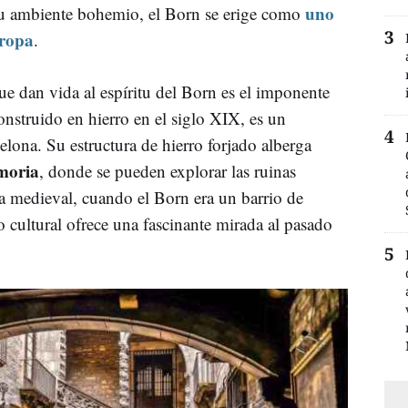
uno
 su ambiente bohemio, el Born se erige como
uropa
.
e dan vida al espíritu del Born es el imponente
onstruido en hierro en el siglo XIX, es un
lona. Su estructura de hierro forjado alberga
moria
, donde se pueden explorar las ruinas
a medieval, cuando el Born era un barrio de
o cultural ofrece una fascinante mirada al pasado