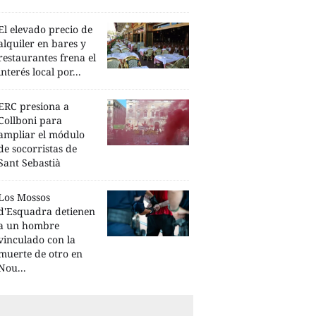
El elevado precio de
alquiler en bares y
restaurantes frena el
interés local por...
ERC presiona a
Collboni para
ampliar el módulo
de socorristas de
Sant Sebastià
Los Mossos
d'Esquadra detienen
a un hombre
vinculado con la
muerte de otro en
Nou...