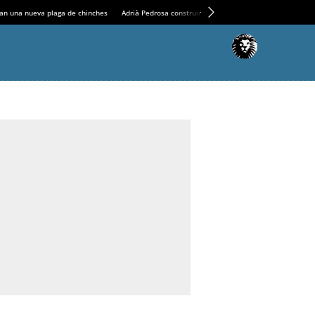
an una nueva plaga de chinches
Adrià Pedrosa construirá la nueva residencia en el Casin