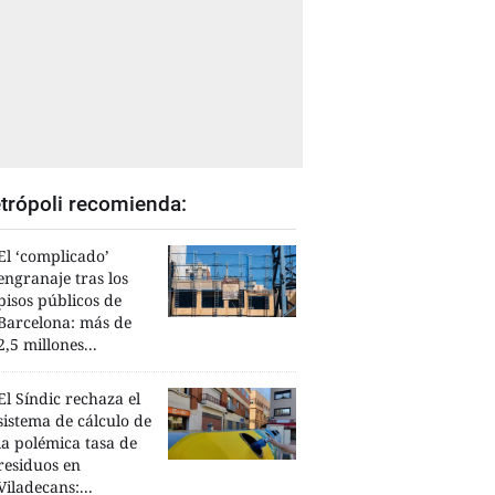
trópoli recomienda:
El ‘complicado’
engranaje tras los
pisos públicos de
Barcelona: más de
2,5 millones...
El Síndic rechaza el
sistema de cálculo de
la polémica tasa de
residuos en
Viladecans:...