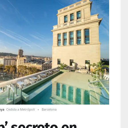
unya
Cedida a Metrópoli
Barcelona
p’ secreto en