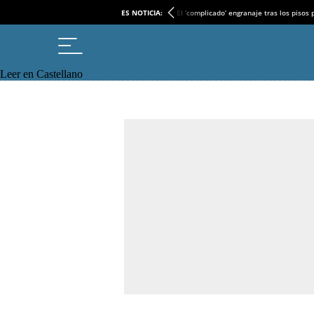
ES NOTICIA:
El ‘complicado’ engranaje tras los pisos
Leer en Castellano