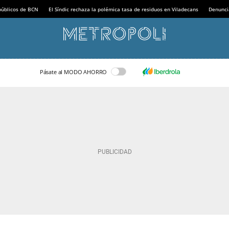
 públicos de BCN
El Síndic rechaza la polémica tasa de residuos en Viladecans
Denunci
Pásate al MODO AHORRO