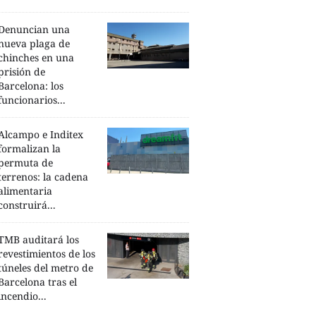
Denuncian una
nueva plaga de
chinches en una
prisión de
Barcelona: los
funcionarios...
Alcampo e Inditex
formalizan la
permuta de
terrenos: la cadena
alimentaria
construirá...
TMB auditará los
revestimientos de los
túneles del metro de
Barcelona tras el
incendio...