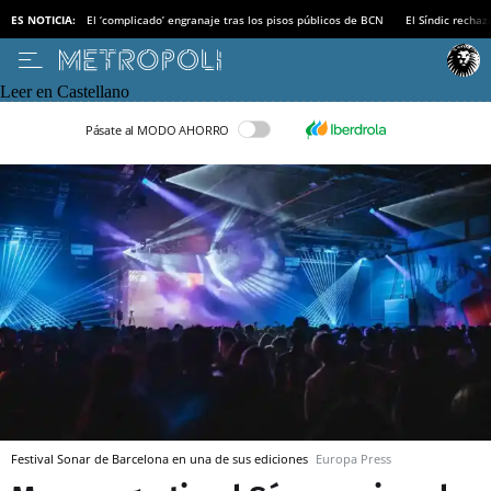
ES NOTICIA:
El ‘complicado’ engranaje tras los pisos públicos de BCN
El Síndic recha
Leer en Castellano
Pásate al MODO AHORRO
Festival Sonar de Barcelona en una de sus ediciones
Europa Press