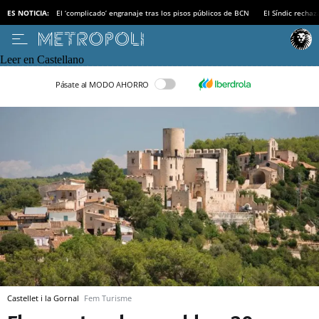
ES NOTICIA:
El ‘complicado’ engranaje tras los pisos públicos de BCN
El Síndic recha
Leer en Castellano
Pásate al MODO AHORRO
Castellet i la Gornal
Fem Turisme