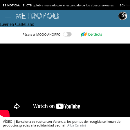
ES NOTICIA:
El CTB quiebra marcado por el escándalo de los abusos sexuales
BCN inv
Leer en Castellano
Pásate al MODO AHORRO
VÍDEO | Barcelona se vuelca con Valencia: los puntos de recogida se llenan de
productos gracias a la solidaridad vecinal
Alba Carnicé