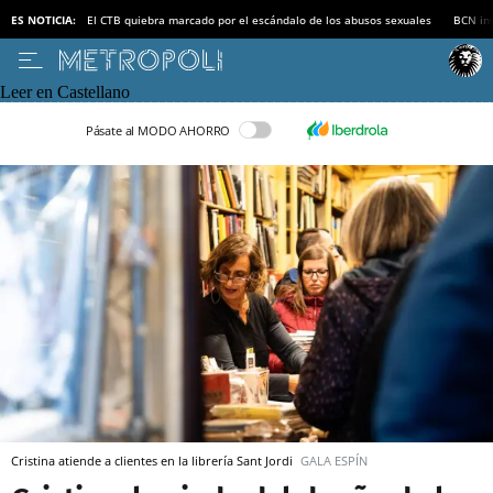
ES NOTICIA:
El CTB quiebra marcado por el escándalo de los abusos sexuales
BCN inv
Leer en Castellano
Pásate al MODO AHORRO
Cristina atiende a clientes en la librería Sant Jordi
GALA ESPÍN