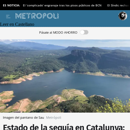
ES NOTICIA:
El ‘complicado’ engranaje tras los pisos públicos de BCN
El Síndic recha
Leer en Castellano
Pásate al MODO AHORRO
Imagen del pantano de Sau
Metrópoli
Estado de la sequía en Catalunya: